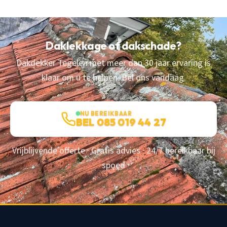
Daklekkage of dakschade?
Dakdekker Tegelen met meer dan 30 jaar ervaring is
klaar om u te helpen. Bel ons vandaag.
NU BEREIKBAAR
BEL 085 019 44 27
Vrijblijvende offerte · Gratis advies · 24/7 bereikbaar bij
spoed