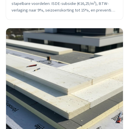
stapelbare voordelen: ISDE-subsidie (€16,25/m²), BTW-
verlaging naar 9%, seizoenskorting tot 15%, en preventief
handelen voorkomt kostbare noodschade van €5.000-
€15.000.