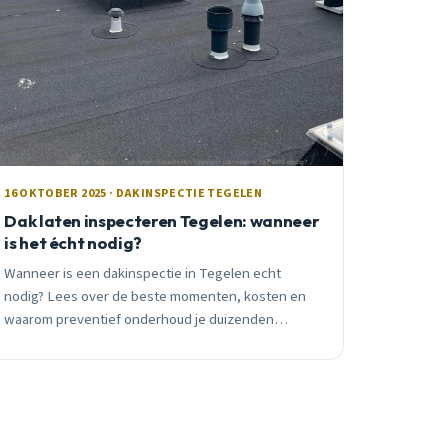
16 OKTOBER 2025 · DAKINSPECTIE TEGELEN
Dak laten inspecteren Tegelen: wanneer
is het écht nodig?
Wanneer is een dakinspectie in Tegelen echt
nodig? Lees over de beste momenten, kosten en
waarom preventief onderhoud je duizenden
euro&#8217;s kan besparen. Inclusief praktische
tips voor Tegelenaars.