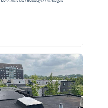
technieken zoals thermografie verborgen
problemen opsporen voordat ze escaleren.