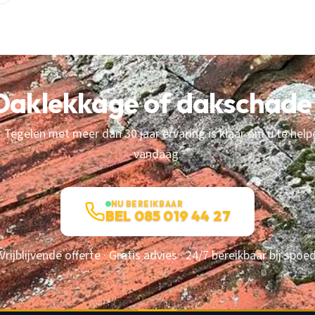
Daklekkage of dakschade
Tegelen met meer dan 30 jaar ervaring is klaar om u te help
vandaag.
NU BEREIKBAAR
BEL 085 019 44 27
Vrijblijvende offerte · Gratis advies · 24/7 bereikbaar bij spoe