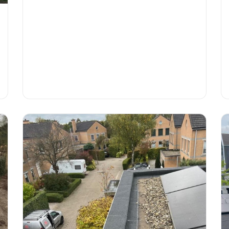
conditiescore en urgentie-advies. Kosten €150-
€300.