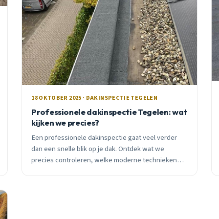
18 OKTOBER 2025 · DAKINSPECTIE TEGELEN
Professionele dakinspectie Tegelen: wat
kijken we precies?
Een professionele dakinspectie gaat veel verder
dan een snelle blik op je dak. Ontdek wat we
precies controleren, welke moderne technieken
we gebruiken en waarom preventief onderhoud
duizenden euro&#8217;s bespaart.