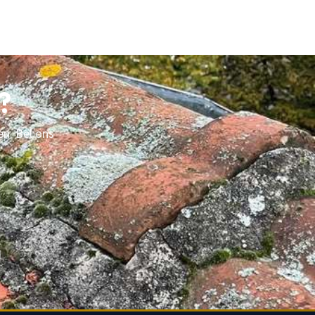
?
en. Bel ons
d