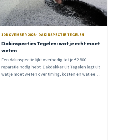
10 NOVEMBER 2025 · DAKINSPECTIE TEGELEN
Dakinspecties Tegelen: wat je echt moet
weten
Een dakinspectie lijkt overbodig tot je €2.800
reparatie nodig hebt. Dakdekker uit Tegelen legt uit
wat je moet weten over timing, kosten en wat een
inspectie je oplevert. Eerlijk advies, geen
verkooppraatjes.