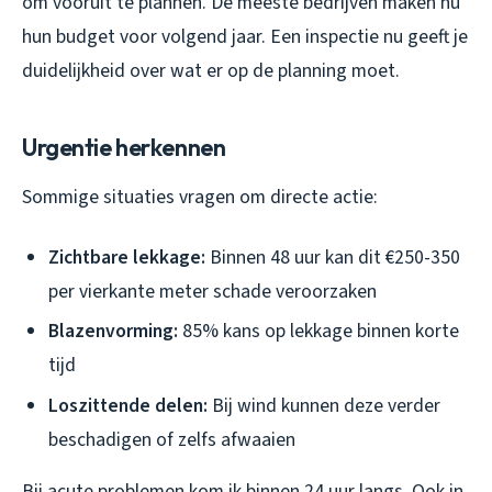
om vooruit te plannen. De meeste bedrijven maken nu
hun budget voor volgend jaar. Een inspectie nu geeft je
duidelijkheid over wat er op de planning moet.
Urgentie herkennen
Sommige situaties vragen om directe actie:
Zichtbare lekkage:
Binnen 48 uur kan dit €250-350
per vierkante meter schade veroorzaken
Blazenvorming:
85% kans op lekkage binnen korte
tijd
Loszittende delen:
Bij wind kunnen deze verder
beschadigen of zelfs afwaaien
Bij acute problemen kom ik binnen 24 uur langs. Ook in