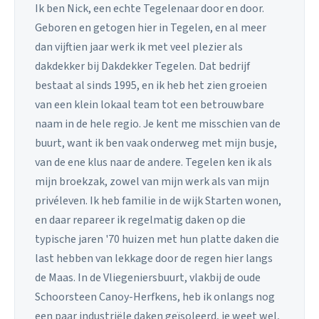
Ik ben Nick, een echte Tegelenaar door en door.
Geboren en getogen hier in Tegelen, en al meer
dan vijftien jaar werk ik met veel plezier als
dakdekker bij Dakdekker Tegelen. Dat bedrijf
bestaat al sinds 1995, en ik heb het zien groeien
van een klein lokaal team tot een betrouwbare
naam in de hele regio. Je kent me misschien van de
buurt, want ik ben vaak onderweg met mijn busje,
van de ene klus naar de andere. Tegelen ken ik als
mijn broekzak, zowel van mijn werk als van mijn
privéleven. Ik heb familie in de wijk Starten wonen,
en daar repareer ik regelmatig daken op die
typische jaren '70 huizen met hun platte daken die
last hebben van lekkage door de regen hier langs
de Maas. In de Vliegeniersbuurt, vlakbij de oude
Schoorsteen Canoy-Herfkens, heb ik onlangs nog
een paar industriële daken geïsoleerd, je weet wel,