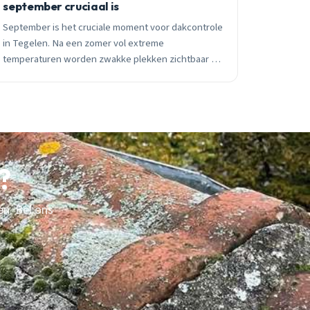
september cruciaal is
September is het cruciale moment voor dakcontrole
in Tegelen. Na een zomer vol extreme
temperaturen worden zwakke plekken zichtbaar bij
de eerste herfstwinden en regenbuien. Lokale
dakdekker met 15+ jaar ervaring legt uit waarom
tijdige actie duizenden euro&#8217;s kan besparen.
?
en. Bel ons