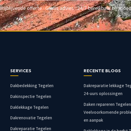
Vrijblijvende offerte · Gratis advies · 24/7 bereikbaar bij spoe
SERVICES
RECENTE BLOGS
Dakbedekking Tegelen
Dakreparatie lekkage Te
24-uurs oplossingen
Dakinspectie Tegelen
Daken repareren Tegelen
Daklekkage Tegelen
Veelvoorkomende prob
Dakrenovatie Tegelen
en aanpak
Dakreparatie Tegelen