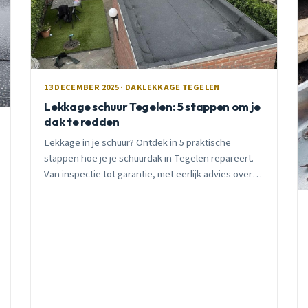
13 DECEMBER 2025 · DAKLEKKAGE TEGELEN
Lekkage schuur Tegelen: 5 stappen om je
dak te redden
Lekkage in je schuur? Ontdek in 5 praktische
stappen hoe je je schuurdak in Tegelen repareert.
Van inspectie tot garantie, met eerlijk advies over
wanneer je zelf aan de slag kunt en wanneer je
beter een professional belt.