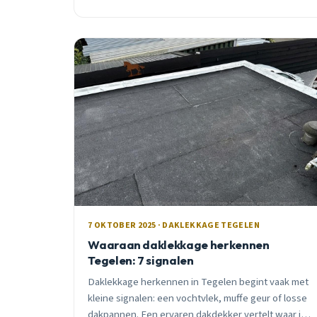
onderhoud duizenden euro&#8217;s aan reparaties
bespaart.
7 OKTOBER 2025 · DAKLEKKAGE TEGELEN
Waaraan daklekkage herkennen
Tegelen: 7 signalen
Daklekkage herkennen in Tegelen begint vaak met
kleine signalen: een vochtvlek, muffe geur of losse
dakpannen. Een ervaren dakdekker vertelt waar je