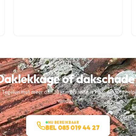
Daklekkage of dakschade
Tegelen met meer dan 30 jaar ervaring is klaar om u te help
vandaag.
NU BEREIKBAAR
BEL 085 019 44 27