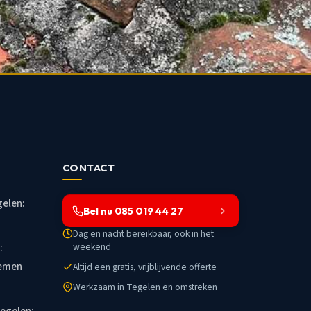
d
CONTACT
gelen:
Bel nu 085 019 44 27
Dag en nacht bereikbaar, ook in het
weekend
:
lemen
Altijd een gratis, vrijblijvende offerte
Werkzaam in Tegelen en omstreken