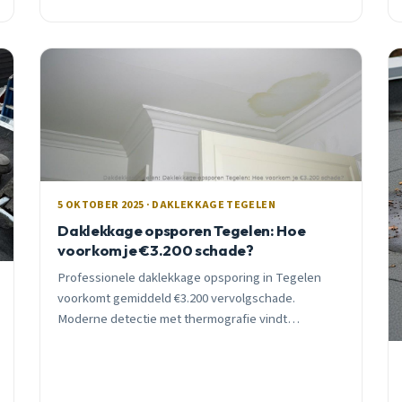
5 OKTOBER 2025 · DAKLEKKAGE TEGELEN
Daklekkage opsporen Tegelen: Hoe
voorkom je €3.200 schade?
Professionele daklekkage opsporing in Tegelen
voorkomt gemiddeld €3.200 vervolgschade.
Moderne detectie met thermografie vindt
verborgen lekkages die visuele inspectie mist.
Gratis inspectie, 10 jaar garantie.