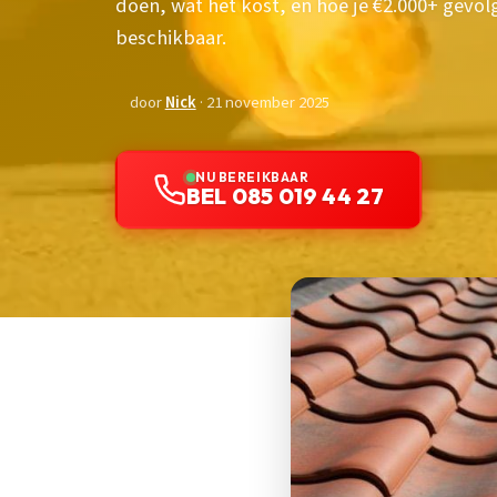
doen, wat het kost, en hoe je €2.000+ gevol
beschikbaar.
door
Nick
· 21 november 2025
NU BEREIKBAAR
BEL 085 019 44 27