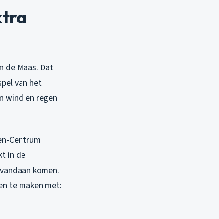
xtra
aan de Maas. Dat
pel van het
an wind en regen
len-Centrum
t in de
e vandaan komen.
gen te maken met: