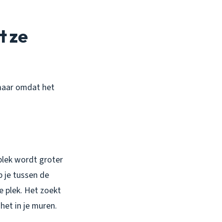
t ze
 maar omdat het
 plek wordt groter
p je tussen de
e plek. Het zoekt
het in je muren.