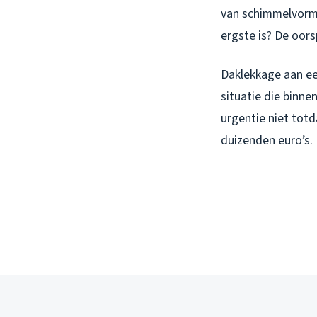
van schimmelvormi
ergste is? De oor
Daklekkage aan een
situatie die binne
urgentie niet totda
duizenden euro’s.