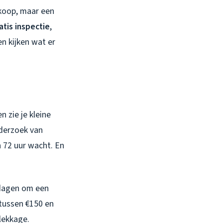
koop, maar een
atis inspectie
,
n kijken wat er
n zie je kleine
nderzoek van
 72 uur wacht. En
 dagen om een
tussen €150 en
lekkage.