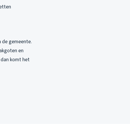
etten
n de gemeente.
dakgoten en
, dan komt het