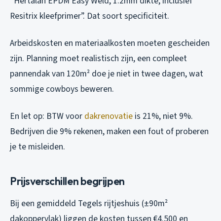
“Hertalan EPDM Easy Weld, 1.2mm dikte, inclusief
Resitrix kleefprimer”. Dat soort specificiteit.
Arbeidskosten en materiaalkosten moeten gescheiden
zijn. Planning moet realistisch zijn, een compleet
pannendak van 120m² doe je niet in twee dagen, wat
sommige cowboys beweren.
En let op: BTW voor
dakrenovatie
is 21%, niet 9%.
Bedrijven die 9% rekenen, maken een fout of proberen
je te misleiden.
Prijsverschillen begrijpen
Bij een gemiddeld Tegels rijtjeshuis (±90m²
dakoppervlak) liggen de kosten tussen €4.500 en