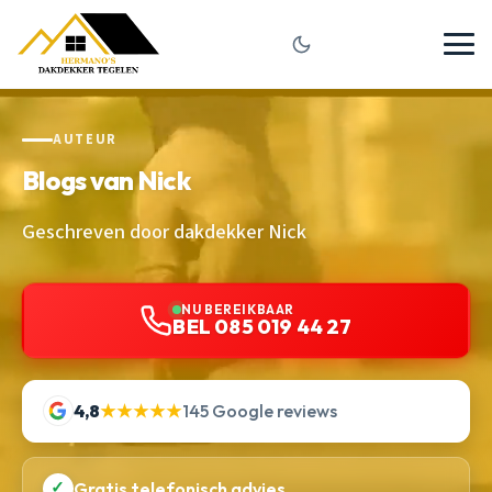
AUTEUR
Blogs van Nick
Geschreven door dakdekker Nick
NU BEREIKBAAR
BEL 085 019 44 27
4,8
★★★★★
145 Google reviews
✓
Gratis telefonisch advies