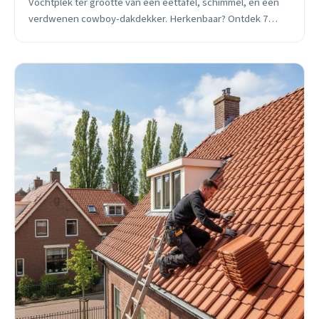
Vochtplek ter grootte van een eettafel, schimmel, en een
verdwenen cowboy-dakdekker. Herkenbaar? Ontdek 7
rode vlaggen die je duizenden euro&#8217;s schade
besparen.