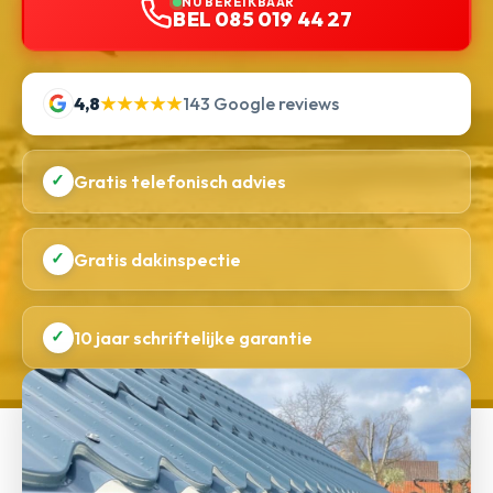
NU BEREIKBAAR
BEL 085 019 44 27
4,8
★★★★★
143 Google reviews
✓
Gratis telefonisch advies
✓
Gratis dakinspectie
✓
10 jaar schriftelijke garantie