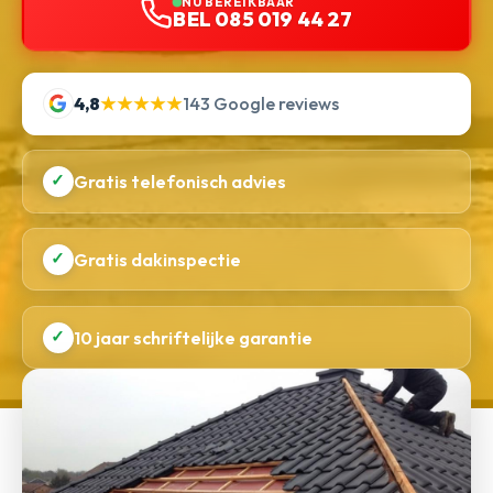
NU BEREIKBAAR
BEL 085 019 44 27
4,8
★★★★★
143 Google reviews
✓
Gratis telefonisch advies
✓
Gratis dakinspectie
✓
10 jaar schriftelijke garantie