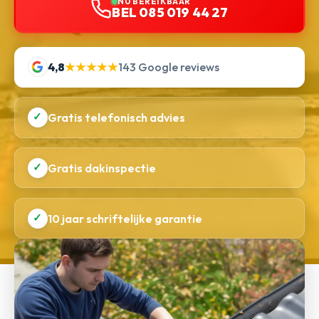
NU BEREIKBAAR
BEL 085 019 44 27
4,8
★★★★★
143 Google reviews
✓
Gratis telefonisch advies
✓
Gratis dakinspectie
✓
10 jaar schriftelijke garantie