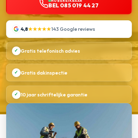
NU BEREIKBAAR
BEL 085 019 44 27
4,8
★★★★★
143 Google reviews
✓
Gratis telefonisch advies
✓
Gratis dakinspectie
✓
10 jaar schriftelijke garantie