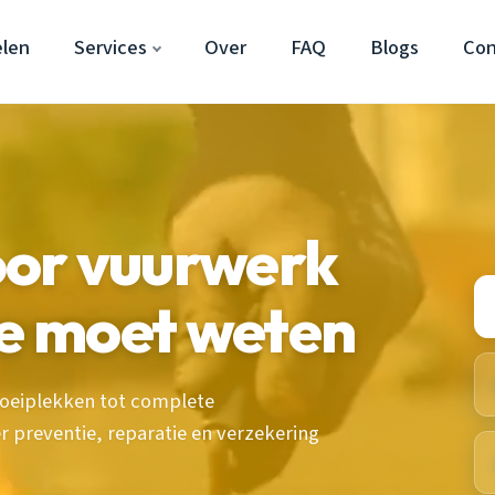
len
Services
Over
FAQ
Blogs
Con
or vuurwerk
je moet weten
roeiplekken tot complete
 preventie, reparatie en verzekering