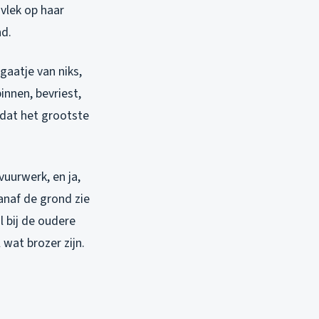
 vlek op haar
nd.
gaatje van niks,
innen, bevriest,
s dat het grootste
vuurwerk, en ja,
Vanaf de grond zie
l bij de oudere
wat brozer zijn.