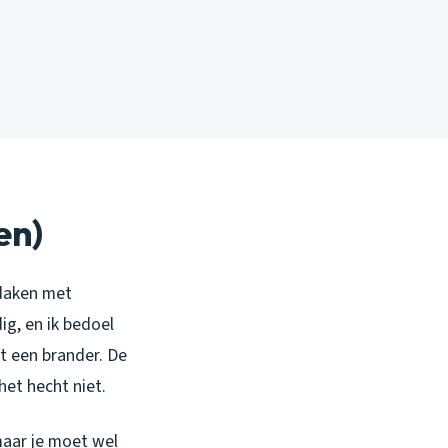
en)
 daken met
ig, en ik bedoel
t een brander. De
het hecht niet.
maar je moet wel