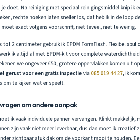
je doet. Na reiniging met speciaal reinigingsmiddel knip ik 
en, rechte hoeken laten sneller los, dat heb ik in de loop de
 moet exact volgens voorschrift, niet teveel, niet te weinig.
s tot 2 centimeter gebruik ik EPDM FormFlash. Flexibel spul d
werk ik altijd af met EPDM-kit voor complete waterdichtheid
 rekenen we ongeveer €50, grotere oppervlakken komen uit o
el gerust voor een gratis inspectie
via
085 019 44 27
, ik ko
s om te kijken wat er speelt.
vragen om andere aanpak
et ik vaak individuele pannen vervangen. Klinkt makkelijk, m
en zijn vaak niet meer leverbaar, dus dan moet ik creatief zi
nder zichtbaar stuk dak om de voorkant mooi te houden. Ee