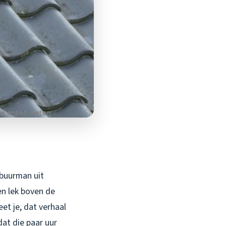
 buurman uit
en lek boven de
et je, dat verhaal
dat die paar uur