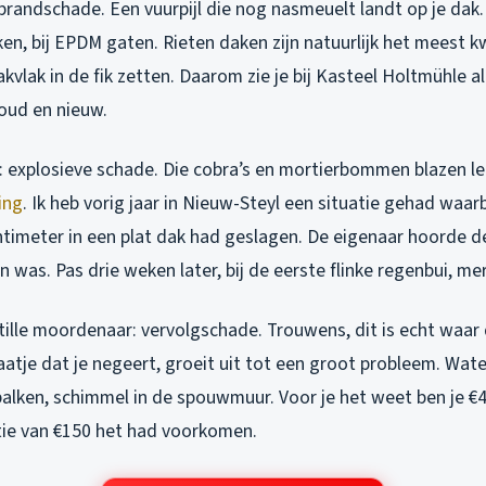
brandschade. Een vuurpijl die nog nasmeuelt landt op je dak. 
en, bij EPDM gaten. Rieten daken zijn natuurlijk het meest k
akvlak in de fik zetten. Daarom zie je bij Kasteel Holtmühle al
oud en nieuw.
 explosieve schade. Die cobra’s en mortierbommen blazen lett
ing
. Ik heb vorig jaar in Nieuw-Steyl een situatie gehad waa
ntimeter in een plat dak had geslagen. De eigenaar hoorde d
n was. Pas drie weken later, bij de eerste flinke regenbui, mer
stille moordenaar: vervolgschade. Trouwens, dit is echt waa
aatje dat je negeert, groeit uit tot een groot probleem. Water
alken, schimmel in de spouwmuur. Voor je het weet ben je €4
atie van €150 het had voorkomen.