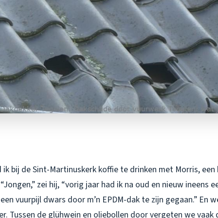
ik bij de Sint-Martinuskerk koffie te drinken met Morris, een
Jongen,” zei hij, “vorig jaar had ik na oud en nieuw ineens e
een vuurpijl dwars door m’n EPDM-dak te zijn gegaan.” En we
eer. Tussen de glühwein en oliebollen door vergeten we vaak 