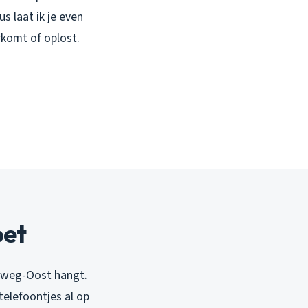
s laat ik je even
rkomt of oplost.
oet
erweg-Oost hangt.
 telefoontjes al op