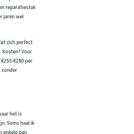
een reparatiestuk
r jaren wel
at zich perfect
. Kosten? Voor
p €255-€280 per
m zonder
aar het is
jn. Soms haal ik
n enkele pan